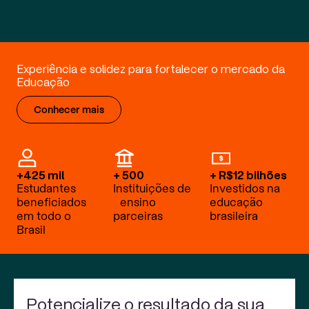
Experiência e solidez para fortalecer o mercado da
Educação
Conhecer mais
+425 mil
+ 500
+ R$12 bilhões
Estudantes
Instituições de
Investidos na
beneficiados
ensino
educação
em todo o
parceiras
brasileira
Brasil
Potencialize o resultado da sua